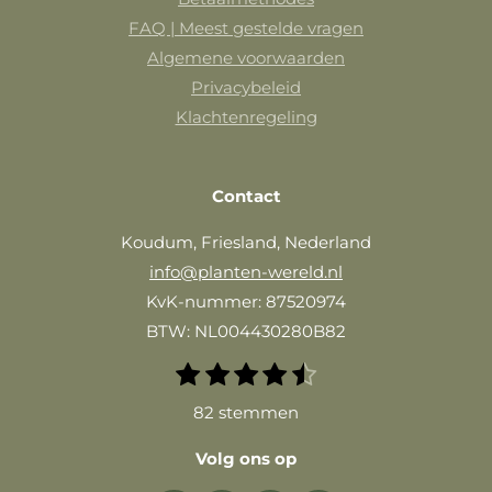
FAQ | Meest gestelde vragen
Algemene voorwaarden
Privacybeleid
Klachtenregeling
Contact
Koudum, Friesland, Nederland
info@planten-wereld.nl
KvK-nummer: 87520974
BTW: NL004430280B82
1
2
3
4
5
S
R
t
s
s
s
s
s
a
82 stemmen
e
t
t
t
t
t
m
t
e
e
e
e
e
m
Volg ons op
i
r
r
r
r
r
e