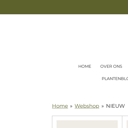
Ga
direct
naar
de
hoofdinhoud
HOME
OVER ONS
PLANTENBL
Home
»
Webshop
»
NIEUW