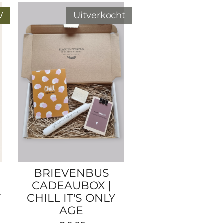
W
Uitverkocht
E
BRIEVENBUS
CADEAUBOX |
T
CHILL IT'S ONLY
AGE