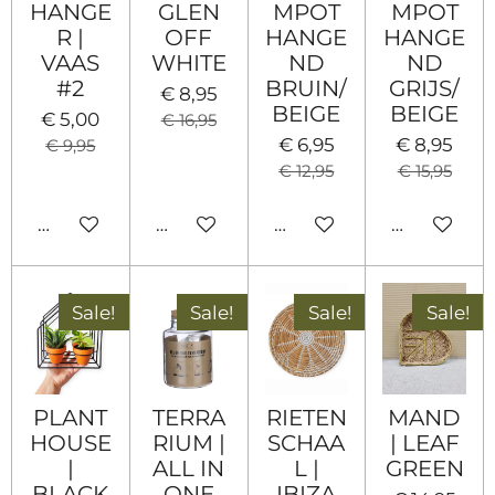
HANGE
GLEN
MPOT
MPOT
R |
OFF
HANGE
HANGE
VAAS
WHITE
ND
ND
#2
BRUIN/
GRIJS/
€ 8,95
BEIGE
BEIGE
€ 5,00
€ 16,95
€ 6,95
€ 8,95
€ 9,95
€ 12,95
€ 15,95
In winkelwagen
In winkelwagen
In winkelwagen
Houd mij 
Sale!
Sale!
Sale!
Sale!
PLANT
TERRA
RIETEN
MAND
HOUSE
RIUM |
SCHAA
| LEAF
|
ALL IN
L |
GREEN
BLACK
ONE
IBIZA