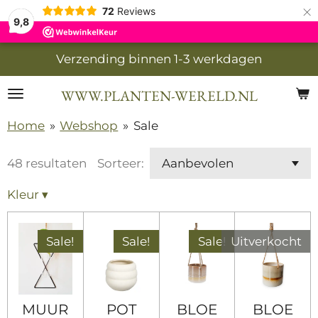
×
72
Reviews
9,8
Verzending binnen 1-3 werkdagen
WWW.PLANTEN-WERELD.NL
Home
»
Webshop
»
Sale
48 resultaten
Sorteer:
Kleur
▾
Sale!
Sale!
Sale!
Uitverkocht
MUUR
POT
BLOE
BLOE