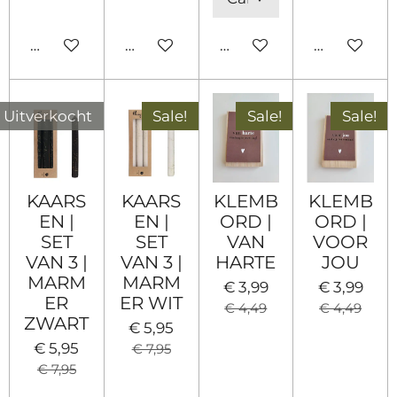
In winkelwagen
In winkelwagen
Houd mij op de hoogte
In winkel
Uitverkocht
Sale!
Sale!
Sale!
KAARS
KAARS
KLEMB
KLEMB
EN |
EN |
ORD |
ORD |
SET
SET
VAN
VOOR
VAN 3 |
VAN 3 |
HARTE
JOU
MARM
MARM
€ 3,99
€ 3,99
ER
ER WIT
€ 4,49
€ 4,49
ZWART
€ 5,95
€ 5,95
€ 7,95
€ 7,95