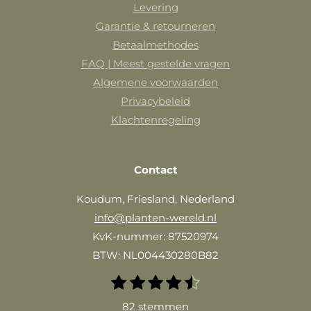
Levering
Garantie & retourneren
Betaalmethodes
FAQ | Meest gestelde vragen
Algemene voorwaarden
Privacybeleid
Klachtenregeling
Contact
Koudum, Friesland, Nederland
info@planten-wereld.nl
KvK-nummer: 87520974
BTW: NL004430280B82
1
2
3
4
5
S
R
t
s
s
s
s
s
a
82 stemmen
e