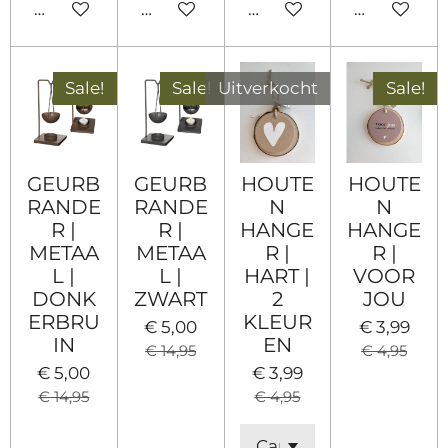
In winkelwagen
In winkelwagen
In winkelwagen
In winkel
Sale!
Sale!
Uitverkocht
Sale!
GEURB
GEURB
HOUTE
HOUTE
RANDE
RANDE
N
N
R |
R |
HANGE
HANGE
METAA
METAA
R |
R |
L |
L |
HART |
VOOR
DONK
ZWART
2
JOU
ERBRU
KLEUR
€ 5,00
€ 3,99
IN
EN
€ 14,95
€ 4,95
€ 5,00
€ 3,99
€ 14,95
€ 4,95