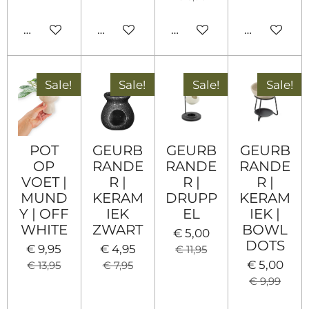
In winkelwagen
In winkelwagen
Houd mij op de hoogte
In winkel
Sale!
Sale!
Sale!
Sale!
POT
GEURB
GEURB
GEURB
OP
RANDE
RANDE
RANDE
VOET |
R |
R |
R |
MUND
KERAM
DRUPP
KERAM
Y | OFF
IEK
EL
IEK |
WHITE
ZWART
BOWL
€ 5,00
DOTS
€ 9,95
€ 4,95
€ 11,95
€ 5,00
€ 13,95
€ 7,95
€ 9,99