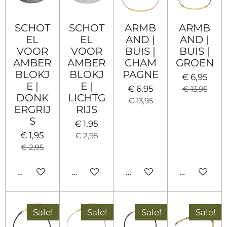
SCHOT
SCHOT
ARMB
ARMB
EL
EL
AND |
AND |
VOOR
VOOR
BUIS |
BUIS |
AMBER
AMBER
CHAM
GROEN
BLOKJ
BLOKJ
PAGNE
€ 6,95
E |
E |
€ 6,95
€ 13,95
DONK
LICHTG
€ 13,95
ERGRIJ
RIJS
S
€ 1,95
€ 1,95
€ 2,95
€ 2,95
Houd mij op de hoogte
In winkelwagen
In winkelwagen
In winkel
Sale!
Sale!
Sale!
Sale!