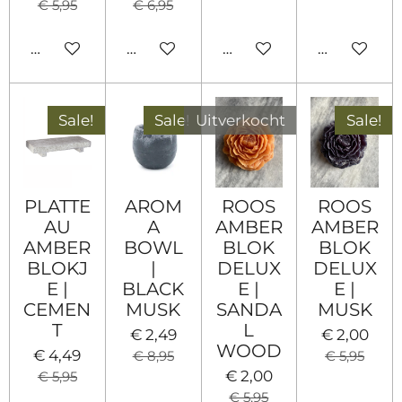
€ 5,95
€ 6,95
In winkelwagen
In winkelwagen
Houd mij op de hoogte
In winkel
Sale!
Sale!
Uitverkocht
Sale!
PLATTE
AROM
ROOS
ROOS
AU
A
AMBER
AMBER
AMBER
BOWL
BLOK
BLOK
BLOKJ
|
DELUX
DELUX
E |
BLACK
E |
E |
CEMEN
MUSK
SANDA
MUSK
T
L
€ 2,49
€ 2,00
WOOD
€ 4,49
€ 8,95
€ 5,95
€ 2,00
€ 5,95
€ 5,95