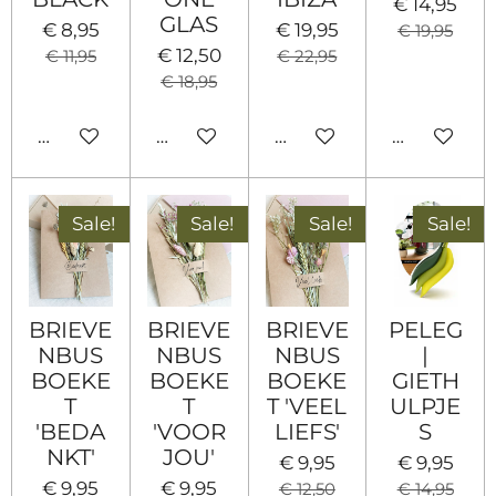
€ 14,95
GLAS
€ 8,95
€ 19,95
€ 19,95
€ 12,50
€ 11,95
€ 22,95
€ 18,95
Bekijk details
In winkelwagen
In winkelwagen
In winkel
Sale!
Sale!
Sale!
Sale!
BRIEVE
BRIEVE
BRIEVE
PELEG
NBUS
NBUS
NBUS
|
BOEKE
BOEKE
BOEKE
GIETH
T
T
T 'VEEL
ULPJE
'BEDA
'VOOR
LIEFS'
S
NKT'
JOU'
€ 9,95
€ 9,95
€ 9,95
€ 9,95
€ 12,50
€ 14,95