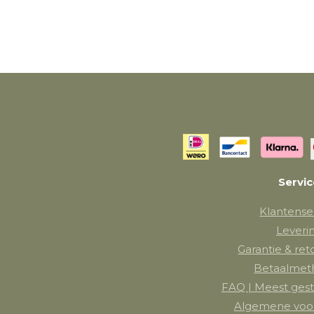
Servi
Klantense
Leveri
Garantie & re
Betaalmet
FAQ | Meest gest
Algemene voo