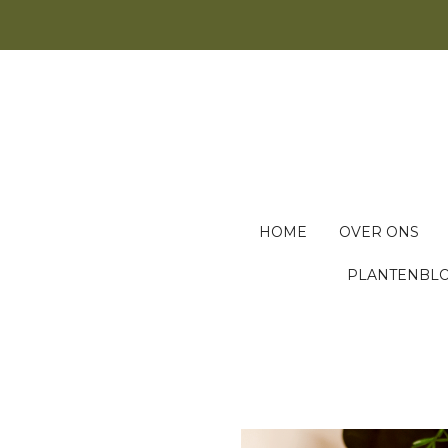
Ga
direct
naar
de
hoofdinhoud
HOME
OVER ONS
PLANTENBL