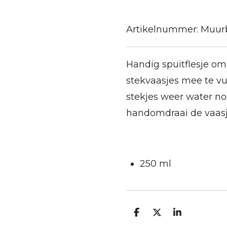
Artikelnummer:
Muurb
Handig spuitflesje o
stekvaasjes mee te vu
stekjes weer water no
handomdraai de vaasj
250 ml
D
D
S
e
e
h