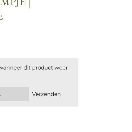
PJE |
E
wanneer dit product weer
Verzenden