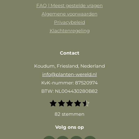
FAQ | Meest gestelde vragen
Algemene voorwaarden
Privacybeleid
Klachtenregeling
Contact
Koudum, Friesland, Nederland
info@planten-wereld.nl
KvK-nummer: 87520974
BTW: NL004430280B82
1
2
3
4
5
S
R
t
s
s
s
s
s
a
82 stemmen
e
t
t
t
t
t
m
t
e
e
e
e
e
m
Volg ons op
i
r
r
r
r
r
e
n
n