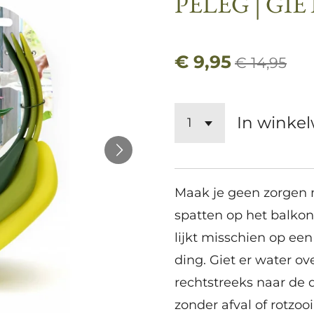
PELEG | GI
€ 9,95
€ 14,95
In winke
Maak je geen zorgen 
spatten op het balkon
lijkt misschien op een
ding. Giet er water o
rechtstreeks naar de d
zonder afval of rotzo