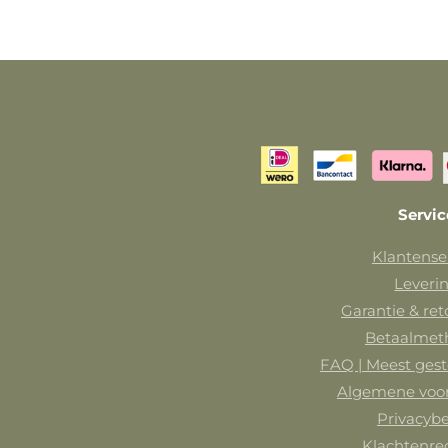
Servic
Klantense
Leveri
Garantie & re
Betaalmet
FAQ | Meest gest
Algemene voo
Privacybe
Klachtenre