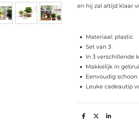
en hij zal altijd klaar 
Materiaal: plastic
Set van 3
In 3 verschillende 
Makkelijk in gebru
Eenvoudig schoon
Leuke cadeautip vo
D
D
S
e
e
h
l
e
a
e
l
r