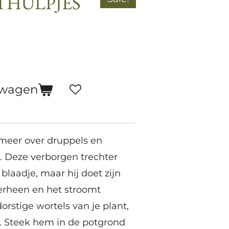
ETHULPJES
lwagen
meer over druppels en
. Deze verborgen trechter
 blaadje, maar hij doet zijn
verheen en het stroomt
orstige wortels van je plant,
oi. Steek hem in de potgrond