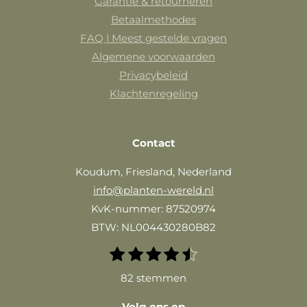
Garantie & retourneren
Betaalmethodes
FAQ | Meest gestelde vragen
Algemene voorwaarden
Privacybeleid
Klachtenregeling
Contact
Koudum, Friesland, Nederland
info@planten-wereld.nl
KvK-nummer: 87520974
BTW: NL004430280B82
1
2
3
4
5
S
R
t
s
s
s
s
s
a
82 stemmen
e
t
t
t
t
t
m
t
e
e
e
e
e
m
Volg ons op