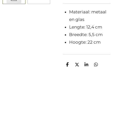
Materiaal: metaal
en glas
Lengte: 12,4 cm
Breedte: 5,5 cm
Hoogte: 22 cm
D
D
S
D
e
e
h
e
l
e
a
l
e
l
r
e
n
e
n