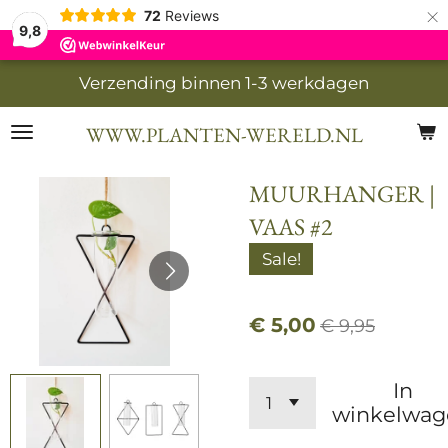
×
72
Reviews
9,8
Verzending binnen 1-3 werkdagen
WWW.PLANTEN-WERELD.NL
MUURHANGER |
VAAS #2
Sale!
€ 5,00
€ 9,95
In
winkelwag