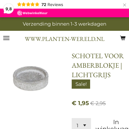
×
72
Reviews
9,8
Verzending binnen 1-3 werkdagen
WWW.PLANTEN-WERELD.NL
SCHOTEL VOOR
AMBERBLOKJE |
LICHTGRIJS
Sale!
€ 1,95
€ 2,95
In
winkelwag