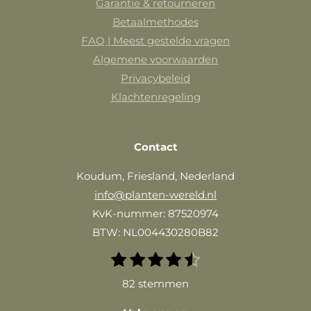
Garantie & retourneren
Betaalmethodes
FAQ | Meest gestelde vragen
Algemene voorwaarden
Privacybeleid
Klachtenregeling
Contact
Koudum, Friesland, Nederland
info@planten-wereld.nl
KvK-nummer: 87520974
BTW: NL004430280B82
1
2
3
4
5
S
R
t
s
s
s
s
s
a
82 stemmen
e
t
t
t
t
t
m
t
e
e
e
e
e
m