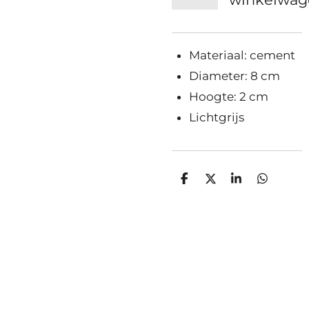
Materiaal: cement
Diameter: 8 cm
Hoogte: 2 cm
Lichtgrijs
D
D
S
D
e
e
h
e
l
e
a
l
e
l
r
e
n
e
n