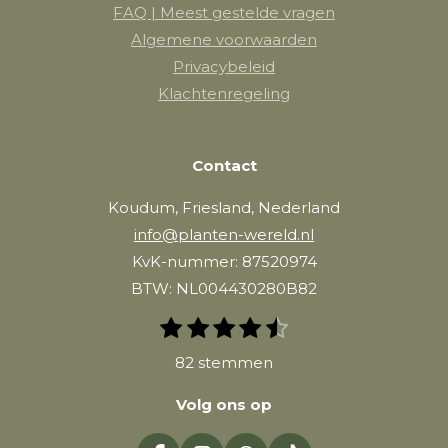
FAQ | Meest gestelde vragen
Algemene voorwaarden
Privacybeleid
Klachtenregeling
Contact
Koudum, Friesland, Nederland
info@planten-wereld.nl
KvK-nummer: 87520974
BTW: NL004430280B82
1
2
3
4
5
S
R
t
s
s
s
s
s
a
82 stemmen
e
t
t
t
t
t
m
t
e
e
e
e
e
m
Volg ons op
i
r
r
r
r
r
e
n
n
r
r
r
r