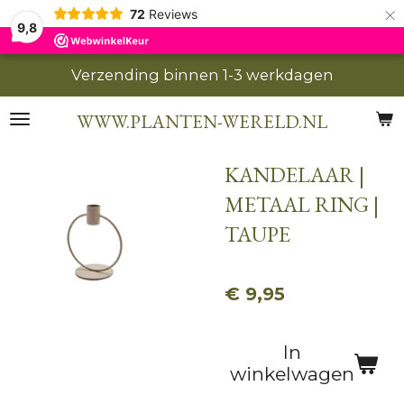
×
72
Reviews
9,8
Verzending binnen 1-3 werkdagen
WWW.PLANTEN-WERELD.NL
KANDELAAR |
METAAL RING |
TAUPE
€ 9,95
In
winkelwagen