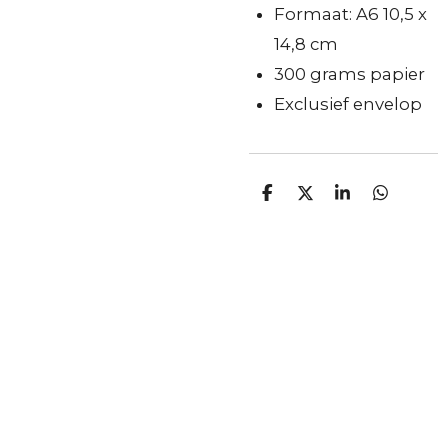
Formaat: A6 10,5 x
14,8 cm
300 grams papier
Exclusief envelop
D
D
S
D
e
e
h
e
l
e
a
l
e
l
r
e
n
e
n