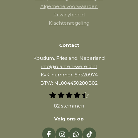
Algemene voorwaarden
Privacybeleid
Klachtenregeling
Contact
Koudum, Friesland, Nederland
info@planten-wereld.nl
KvK-nummer: 87520974
BTW: NL004430280B82
1
2
3
4
5
S
R
t
s
s
s
s
s
a
82 stemmen
e
t
t
t
t
t
m
t
e
e
e
e
e
m
Volg ons op
i
r
r
r
r
r
e
n
n
r
r
r
r
F
I
W
T
g