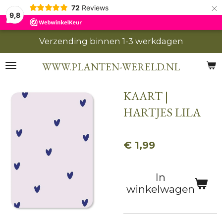
×
72
Reviews
9,8
Verzending binnen 1-3 werkdagen
WWW.PLANTEN-WERELD.NL
KAART |
HARTJES LILA
€ 1,99
In
winkelwagen