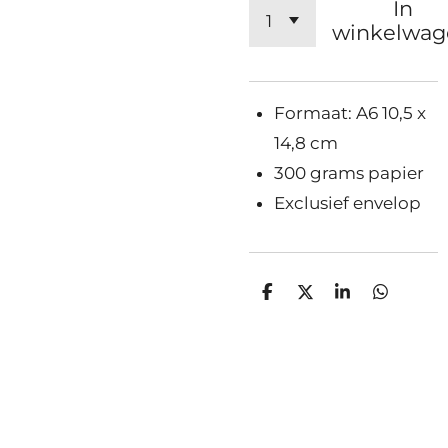
In
winkelwag
Formaat: A6 10,5 x
14,8 cm
300 grams papier
Exclusief envelop
D
D
S
D
e
e
h
e
l
e
a
l
e
l
r
e
n
e
n