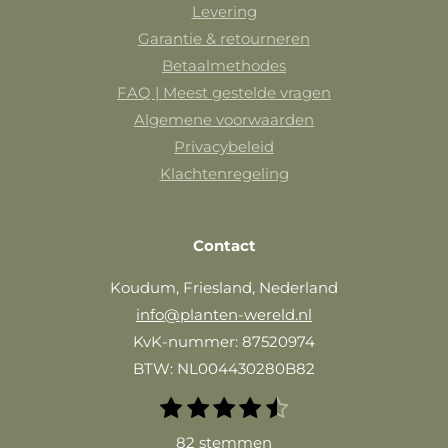
Levering
Garantie & retourneren
Betaalmethodes
FAQ | Meest gestelde vragen
Algemene voorwaarden
Privacybeleid
Klachtenregeling
Contact
Koudum, Friesland, Nederland
info@planten-wereld.nl
KvK-nummer: 87520974
BTW: NL004430280B82
1
2
3
4
5
S
R
t
s
s
s
s
s
a
82 stemmen
e