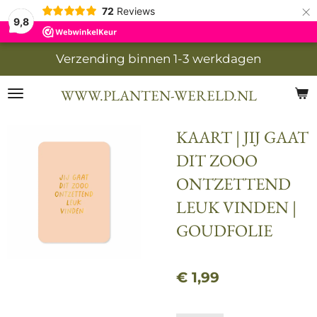
×
72
Reviews
9,8
Verzending binnen 1-3 werkdagen
WWW.PLANTEN-WERELD.NL
KAART | JIJ GAAT
DIT ZOOO
ONTZETTEND
LEUK VINDEN |
GOUDFOLIE
€ 1,99