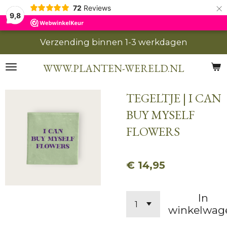
×
72
Reviews
9,8
Verzending binnen 1-3 werkdagen
WWW.PLANTEN-WERELD.NL
TEGELTJE | I CAN
BUY MYSELF
FLOWERS
€ 14,95
In
winkelwag