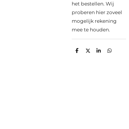
het bestellen. Wij
proberen hier zoveel
mogelijk rekening
mee te houden.
D
D
S
D
e
e
h
e
l
e
a
l
e
l
r
e
n
e
n