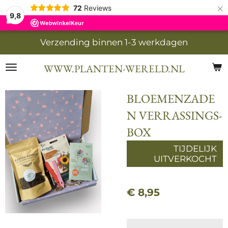
×
72
Reviews
9,8
Verzending binnen 1-3 werkdagen
WWW.PLANTEN-WERELD.NL
BLOEMENZADE
N VERRASSINGS-
BOX
TIJDELIJK
UITVERKOCHT
€ 8,95