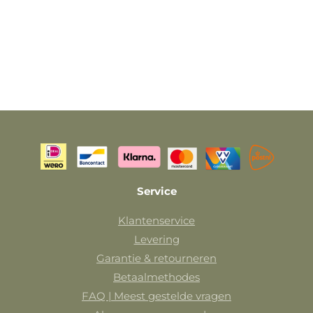
Service
Klantenservice
Levering
Garantie & retourneren
Betaalmethodes
FAQ | Meest gestelde vragen