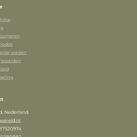
e
rvice
ng
tourneren
hodes
elde vragen
rwaarden
leid
geling
ct
d, Nederland
wereld.nl
87520974
30280B82