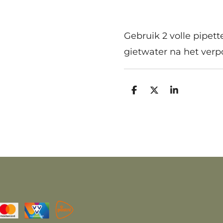
Gebruik 2 volle pipett
gietwater na het verp
D
D
S
e
e
h
l
e
a
e
l
r
n
e