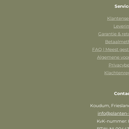
Servic
Klantense
Leveri
Garantie & re
Betaalmet
FAQ | Meest gest
Algemene voo
Privacybe
Klachtenre
Conta
Koudum, Frieslan
info@planten-
KvK-nummer: 
BTW: NL0044