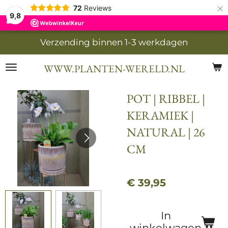
×
72
Reviews
9,8
Verzending binnen 1-3 werkdagen
WWW.PLANTEN-WERELD.NL
POT | RIBBEL |
KERAMIEK |
NATURAL | 26
CM
€ 39,95
In
winkelwagen