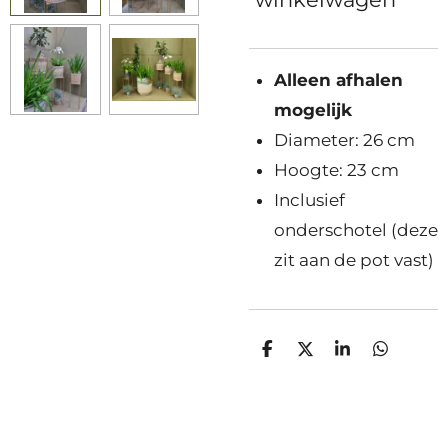
Alleen afhalen
mogelijk
Diameter: 26 cm
Hoogte: 23 cm
Inclusief
onderschotel (deze
zit aan de pot vast)
D
D
S
D
e
e
h
e
l
e
a
l
e
l
r
e
n
e
n