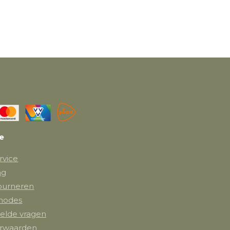
ce
rvice
ng
tourneren
hodes
elde vragen
rwaarden