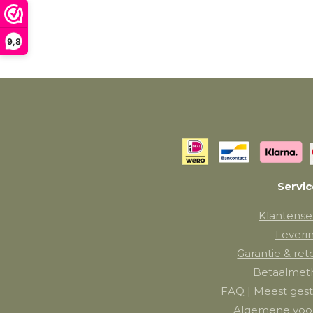
9,8
Servi
Klantense
Leveri
Garantie & re
Betaalmet
FAQ | Meest gest
Algemene voo