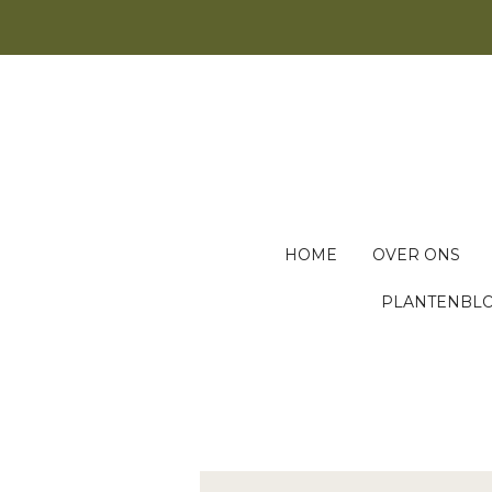
Ga
direct
naar
de
hoofdinhoud
HOME
OVER ONS
PLANTENBL