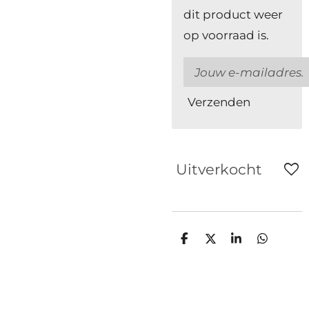
dit product weer
op voorraad is.
Verzenden
Uitverkocht
D
D
S
D
e
e
h
e
l
e
a
l
e
l
r
e
n
e
n