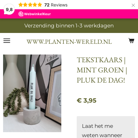
×
72
Reviews
9,8
Verzending binnen 1-3 werkdagen
WWW.PLANTEN-WERELD.NL
TEKSTKAARS |
MINT GROEN |
PLUK DE DAG!
€ 3,95
Laat het me
weten wanneer