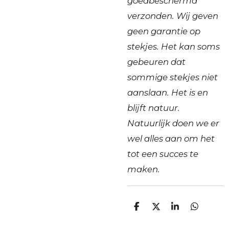
goedbeschermd
verzonden.
Wij geven
geen garantie op
stekjes. Het kan soms
gebeuren dat
sommige stekjes niet
aanslaan. Het is en
blijft natuur.
Natuurlijk doen we er
wel alles aan om het
tot een succes te
maken.
D
D
S
D
e
e
h
e
l
e
a
l