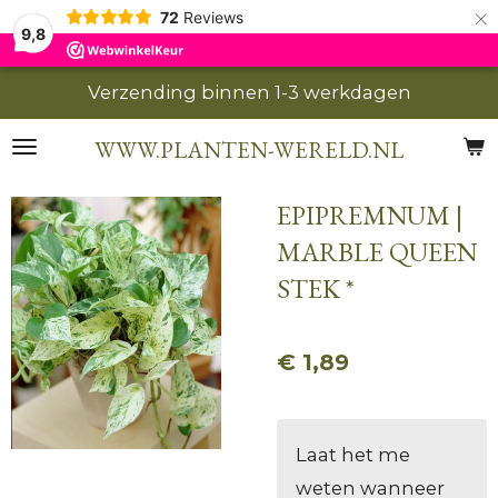
×
72
Reviews
9,8
Verzending binnen 1-3 werkdagen
WWW.PLANTEN-WERELD.NL
EPIPREMNUM |
MARBLE QUEEN
STEK *
€ 1,89
Laat het me
weten wanneer