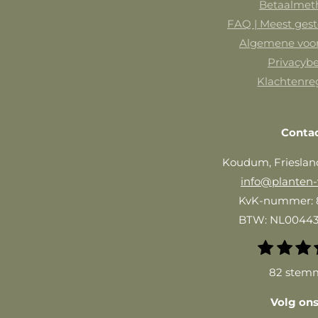
Betaalmet
FAQ | Meest gest
Algemene voo
Privacybe
Klachtenre
Conta
Koudum, Frieslan
info@planten-
KvK-nummer: 
BTW: NL0044
1
2
3
R
s
s
s
a
82 stem
t
t
t
t
e
e
e
Volg ons
i
r
r
r