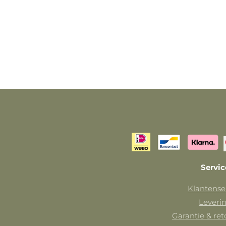
Servic
Klantense
Leveri
Garantie & re