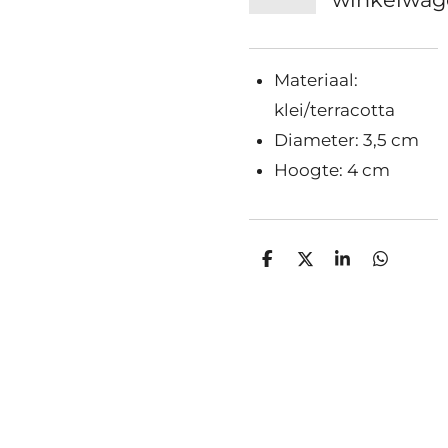
Materiaal:
klei/terracotta
Diameter: 3,5 cm
Hoogte: 4 cm
D
D
S
D
e
e
h
e
l
e
a
l
e
l
r
e
n
e
n