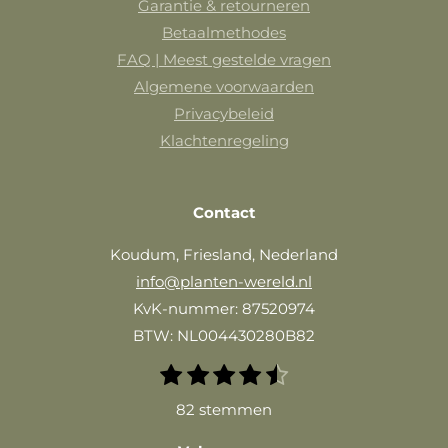
Garantie & retourneren
Betaalmethodes
FAQ | Meest gestelde vragen
Algemene voorwaarden
Privacybeleid
Klachtenregeling
Contact
Koudum, Friesland, Nederland
info@planten-wereld.nl
KvK-nummer: 87520974
BTW: NL004430280B82
1
2
3
4
5
S
R
t
s
s
s
s
s
a
82 stemmen
e
t
t
t
t
t
m
t
e
e
e
e
e