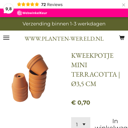
×
72
Reviews
9,8
Verzending binnen 1-3 werkdagen
WWW.PLANTEN-WERELD.NL
KWEEKPOTJE
MINI
TERRACOTTA |
Ø3,5 CM
€ 0,70
In
winkelwag