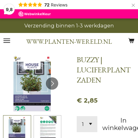
×
72
Reviews
9,8
Verzending binnen 1-3 werkdagen
WWW.PLANTEN-WERELD.NL
BUZZY |
LUCIFERPLANT
ZADEN
€ 2,85
In
winkelwag