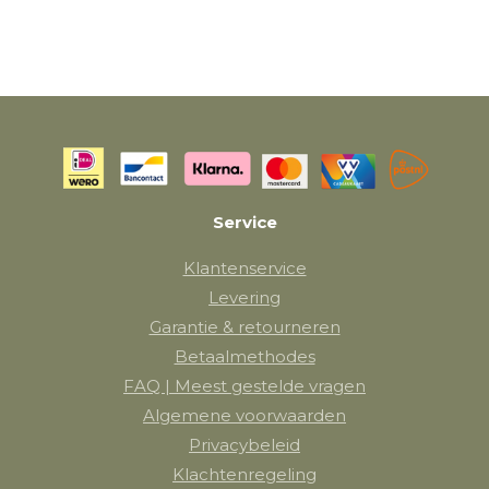
Service
Klantenservice
Levering
Garantie & retourneren
Betaalmethodes
FAQ | Meest gestelde vragen
Algemene voorwaarden
Privacybeleid
Klachtenregeling